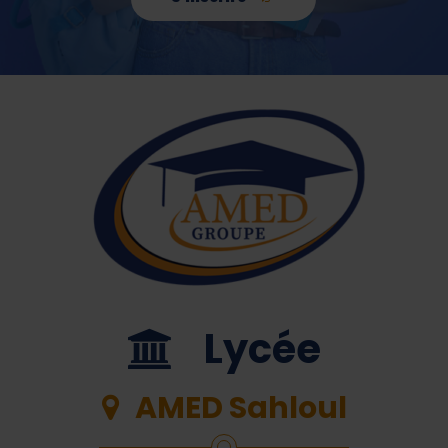
Lycée
AMED Sahloul