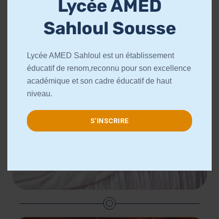
Lycée AMED
u
l
Sahloul Sousse
e
Bourses d’excellences
Lycée AMED Sahloul est un établissement
éducatif de renom,reconnu pour son excellence
académique et son cadre éducatif de haut
niveau.
S’INSCRIRE